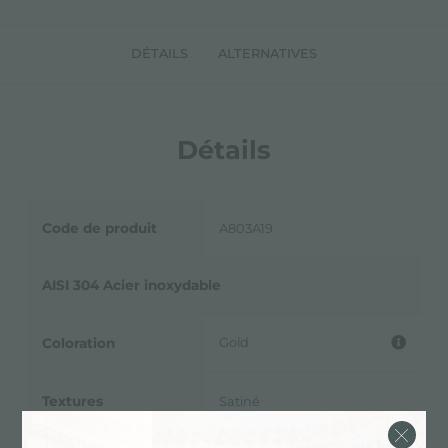
DÉTAILS
ALTERNATIVES
Détails
Code de produit
A803A19
AISI 304 Acier inoxydable
Gold
Coloration
Textures
Satiné