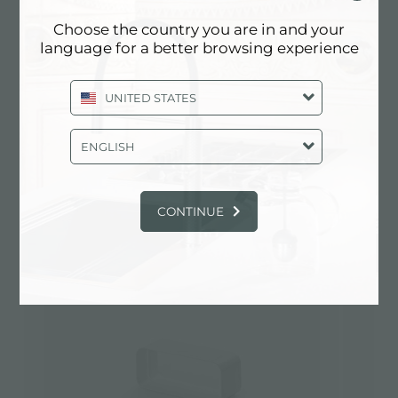
Type d'accessoire
Accessoires hottes
Choose the country you are in and your
language for a better browsing experience
UNITED STATES
Fiche technique
pdf
ENGLISH
CONTINUE
Alternatives