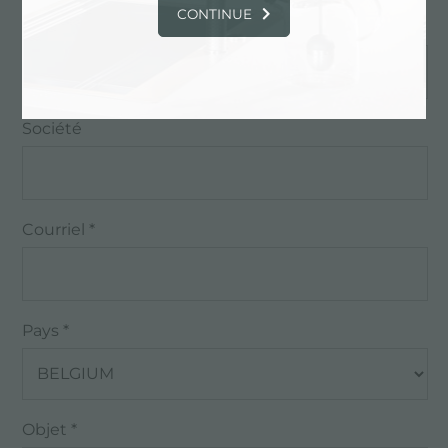
CONTINUE
Nom *
Société
Courriel *
Pays *
Objet *