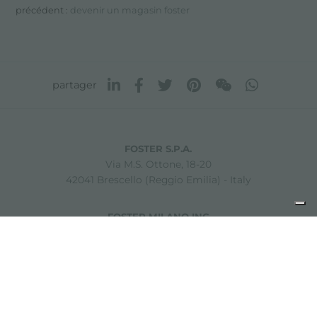
précédent :
devenir un magasin foster
partager
FOSTER S.P.A.
Via M.S. Ottone, 18-20
42041 Brescello (Reggio Emilia) - Italy
FOSTER MILANO INC
7300 Biscayne Boulevard
Suite 200
Miami, Florida
33138 USA