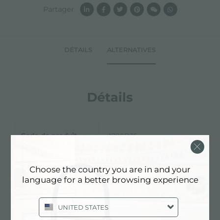
Partager
DÉTAILS
ALTERNATIVES
Détails
Code de produit
A700D36
Type d'accessoire
Accessoires hottes
Choose the country you are in and your
language for a better browsing experience
UNITED STATES
Fiche technique
pdf