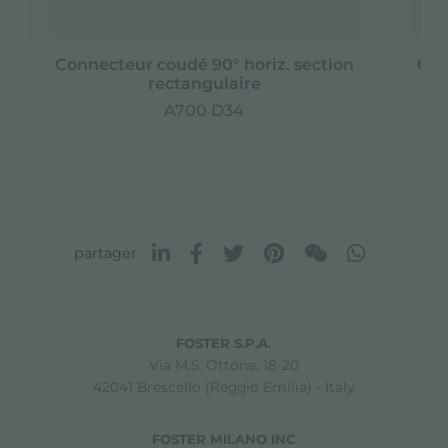
Connecteur coudé 90° horiz. section
Con
rectangulaire
A700 D34
partager
FOSTER S.P.A.
Via M.S. Ottone, 18-20
42041 Brescello (Reggio Emilia) - Italy
FOSTER MILANO INC