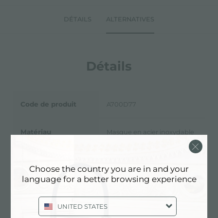
DÉTAILS
ALTERNATIVES
Détails
Code de produit
A700D77
Matériau
Masque en acier inoxydable
Description
hauteur de la plinthe 60/80
complète
mm
Choose the country you are in and your
language for a better browsing experience
Type d'accessoire
Accessoires hottes
UNITED STATES