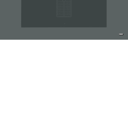
VENTO INDUCTION
partager
FOSTER S.P.A.
Via M.S. Ottone, 18-20
42041 Brescello (Reggio Emilia) - Italy