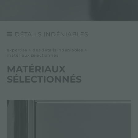
DÉTAILS INDÉNIABLES
BORDS D'INSTALLATION
expertise
>
des détails indéniables
>
matériaux sélectionnés
LES FINITIONS DE L'ACIER
MATÉRIAUX
MATÉRIAUX SÉLECTIONNÉ
SÉLECTIONNÉS
LES COULEURS DE L'ACIER