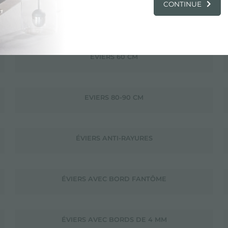
CONTINUE
EVIERS 30 CM
EVIERS 60 CM
EVIERS 80-90 CM
ÉVIERS ANTI-RAYURES
ÉVIERS AVEC BORD FANTÔME
ÉVIERS AVEC BORDS DE 4 MM