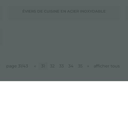
ÉVIERS DE CUISINE EN ACIER INOXYDABLE
page 31/43
«
31
32
33
34
35
»
afficher tous
partager