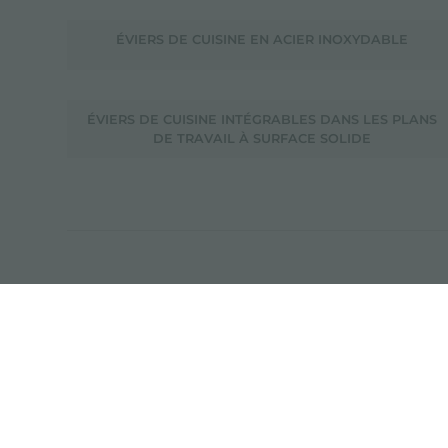
ÉVIERS DE CUISINE EN ACIER INOXYDABLE
ÉVIERS DE CUISINE INTÉGRABLES DANS LES PLANS
DE TRAVAIL À SURFACE SOLIDE