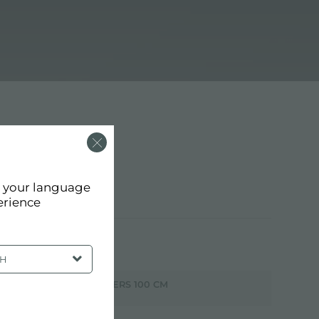
d your language
erience
SH
EVIERS 100 CM