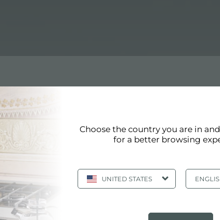
Choose the country you are in an
for a better browsing exp
page 31/43
«
31
32
33
34
35
»
afficher tous
UNITED STATES
ENGLI
ÉVIER TRIPLE ENVAHIS 1490 860