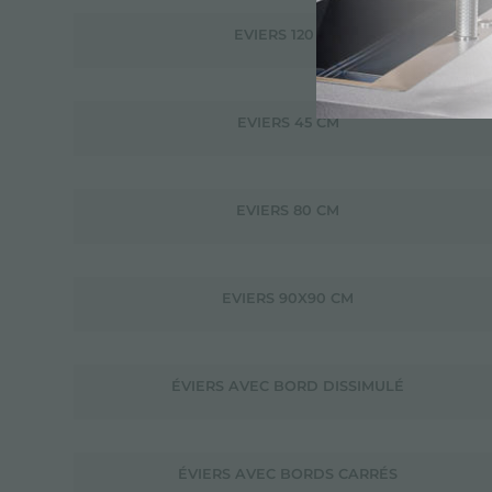
EVIERS 120 CM
EVIERS 45 CM
EVIERS 80 CM
EVIERS 90X90 CM
ÉVIERS AVEC BORD DISSIMULÉ
ÉVIERS AVEC BORDS CARRÉS