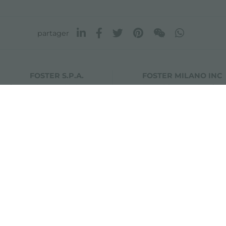
partager
FOSTER S.P.A.
FOSTER MILANO INC
Via M.S. Ottone, 18-20
7300 Biscayne Boulev
 (Reggio Emilia) - Italy
Suite 200
Miami, Florida
33138 USA
0 42041 Brescello (Reggio Emilia) - Italy
i.v.
olicy
Décharge de responsabilité
Plan du site
Modifier les param