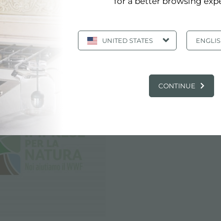
for a better browsing exp
er croit en la durabilité
UNITED STATES
ENGLI
, SOUTENABILITÉ: FOSTER CROIT EN LA
CONTINUE