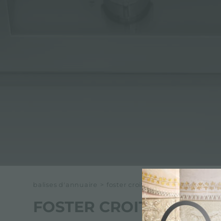
balises d'annuaire
>
foster croit en la durabilité
FOSTER CROIT EN LA D