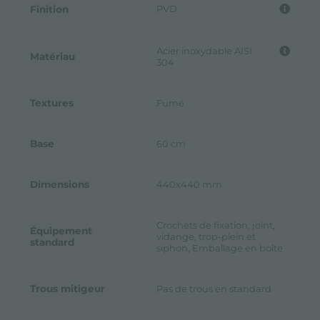
PVD
Finition
Acier inoxydable AISI
Matériau
304
Textures
Fumé
Base
60 cm
Dimensions
440x440 mm
Crochets de fixation, joint,
Équipement
vidange, trop-plein et
standard
siphon, Emballage en boîte
Trous mitigeur
Pas de trous en standard