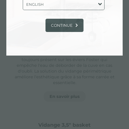
une amélioration des propriétés mécaniques de
ENGLISH
l'acier qui est plus
...
CONTINUE
périmètre trop complet
Le trop plein est un dispositif de sécurité
toujours présent sur les éviers Foster qui
empêche l'eau de déborder de la cuve en cas
d'oubli. La solution du vidange périmétrique
améliore l'esthétique grâce à sa forme carrée et
essentielle.
En savoir plus
vidange 3,5" basket