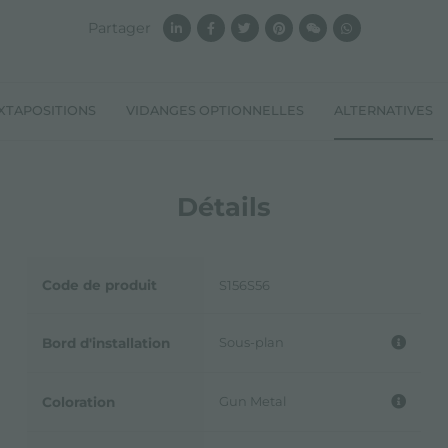
Partager
XTAPOSITIONS
VIDANGES OPTIONNELLES
ALTERNATIVES
Détails
Code de produit
S156S56
Sous-plan
Bord d'installation
Gun Metal
Coloration