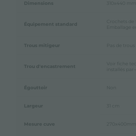
Dimensions
310x440 m
Crochets de f
Équipement standard
Emballage e
Trous mitigeur
Pas de trous
Voir fiche te
Trou d'encastrement
installés par
Égouttoir
Non
Largeur
31 cm
Mesure cuve
270x400m