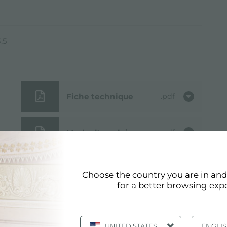
,5
Fiche technique
pdf
Mode d'emploi
pdf
Choose the country you are in an
for a better browsing exp
UNITED STATES
ENGLI