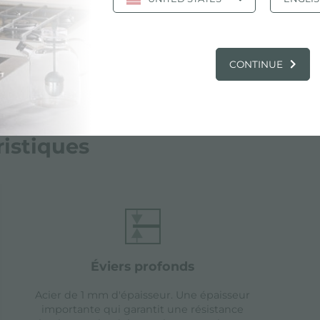
CONTINUE
ristiques
éviers profonds
Acier de 1 mm d'épaisseur. Une épaisseur
importante qui garantit une résistance