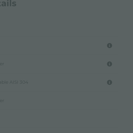
ails
er
able AISI 304
er