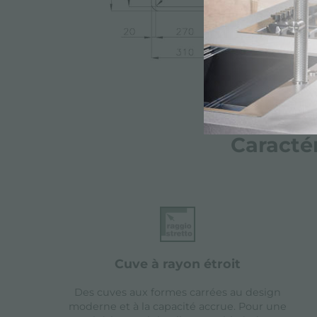
Caracté
cuve à rayon étroit
Des cuves aux formes carrées au design
moderne et à la capacité accrue. Pour une