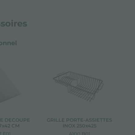
soires
onnel
E DECOUPE
GRILLE PORTE-ASSIETTES
7x42 CM
INOX 250x425
 F01
A100 B01