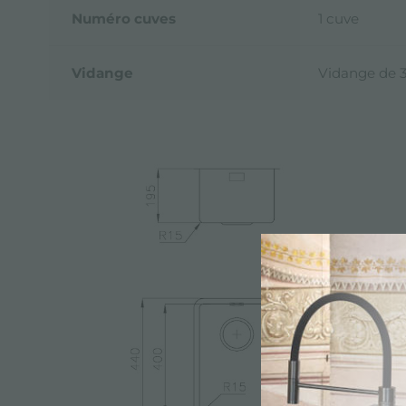
Numéro cuves
1 cuve
Vidange
Vidange de 3