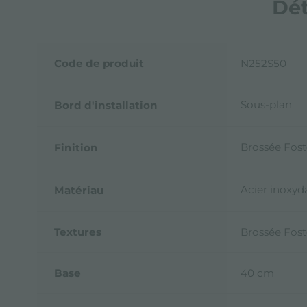
Dét
Code de produit
N252S50
Sous-plan
Bord d'installation
Brossée Fost
Finition
Acier inoxyd
Matériau
Textures
Brossée Fost
Base
40 cm