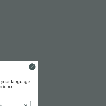
d your language
erience
SH