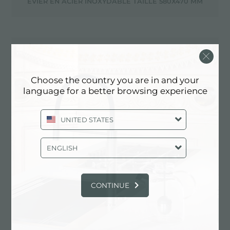
ÉVIER EN ACIER INOXYDABLE TAILLE 580X470 MM
ÉVIER EN ACIER INOXYDABLE TAILLE 580X480 MM
Choose the country you are in and your
language for a better browsing experience
ÉVIER EN ACIER INOXYDABLE TAILLE 590X500 MM
UNITED STATES
ÉVIER EN ACIER INOXYDABLE TAILLE 600X520 MM
ENGLISH
CONTINUE
ÉVIER EN ACIER INOXYDABLE TAILLE 660X450 MM