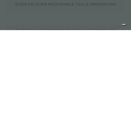
ÉVIER EN ACIER INOXYDABLE TAILLE 860X500 MM
ÉVIER EN ACIER INOXYDABLE TAILLE 860X520 MM
ÉVIER EN ACIER INOXYDABLE TAILLE 864X464 MM
ÉVIER EN ACIER INOXYDABLE TAILLE 865X505 MM
ÉVIER EN ACIER INOXYDABLE TAILLE 873X513 MM