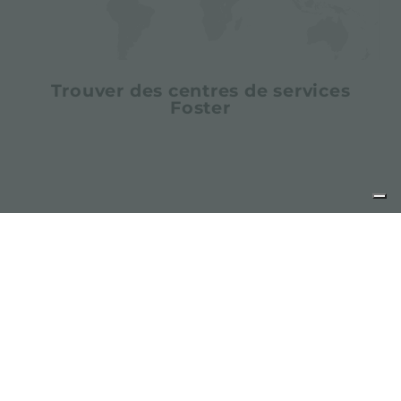
Trouver des centres de services
Foster
partager
FOSTER S.P.A.
Via M.S. Ottone, 18-20
42041 Brescello (Reggio Emilia) - Italy