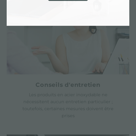
Conseils d'entretien
Les produits en acier inoxydable ne
nécessitent aucun entretien particulier ;
toutefois, certaines mesures doivent être
prises