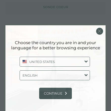
SONDE COEUR
SPACE CAPUCHON EN ACIER INOXYDABLE AVEC PANIER
EN SILICONE AVEC TROU POUR BOISSONS MANUELLES
Choose the country you are in and your
language for a better browsing experience
SPACE LIGHT DÉCHETS AUTOMATIQUES
UNITED STATES
ENGLISH
SPLIT 2
CONTINUE
SPLIT 4