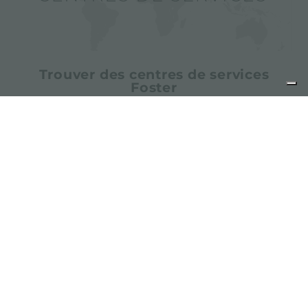
Trouver des centres de services
Foster
partager
FOSTER S.P.A.
Via M.S. Ottone, 18-20
42041 Brescello (Reggio Emilia) - Italy