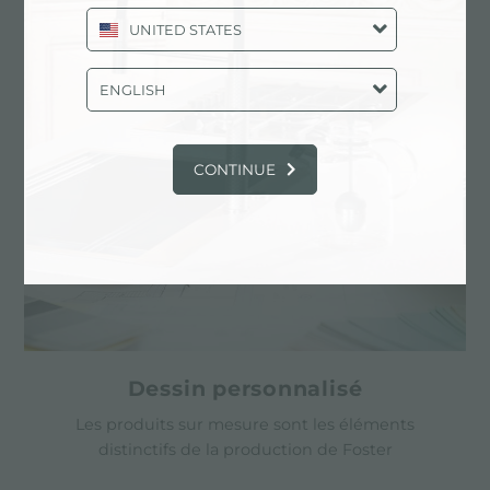
UNITED STATES
PRINCIPAUX SERVICES
ENGLISH
CONTINUE
Dessin personnalisé
Les produits sur mesure sont les éléments
distinctifs de la production de Foster