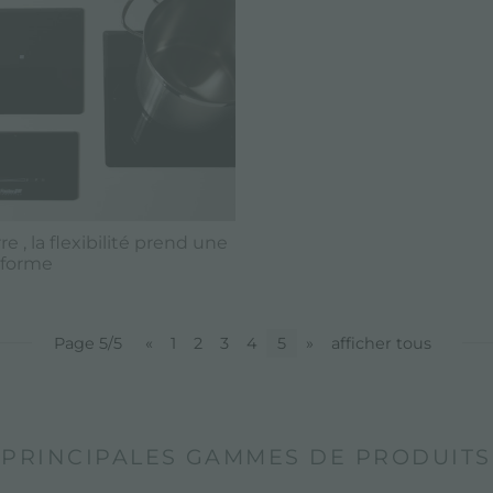
e , la flexibilité prend une
 forme
Page 5/5
«
1
2
3
4
5
»
afficher tous
PRINCIPALES GAMMES DE PRODUITS