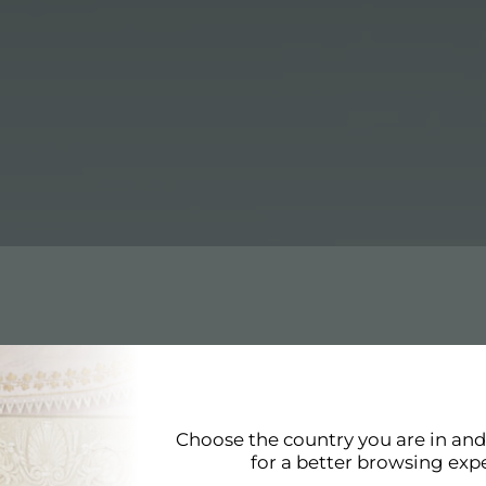
Choose the country you are in an
 et l'extérieur.
for a better browsing exp
de plaques de cuisson dans les versions gaz et inducti