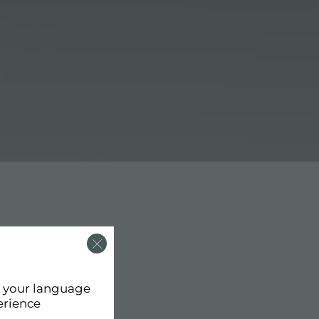
d your language
erience
on.