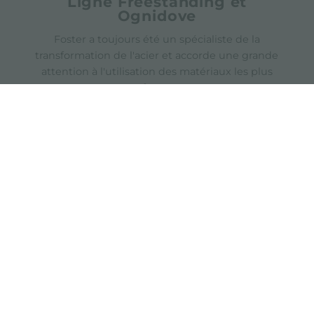
Ligne Freestanding et
Ognidove
Foster a toujours été un spécialiste de la
transformation de l'acier et accorde une grande
attention à l'utilisation des matériaux les plus
performants
partager
FOSTER S.P.A.
FOSTER MILANO INC