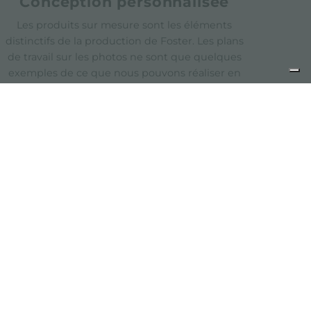
Conception personnalisée
Les produits sur mesure sont les éléments
distinctifs de la production de Foster. Les plans
de travail sur les photos ne sont que quelques
exemples de ce que nous pouvons réaliser en
intégrant l'évier et la zone de cuisson dans un
seul plan de travail en acier inoxydable.