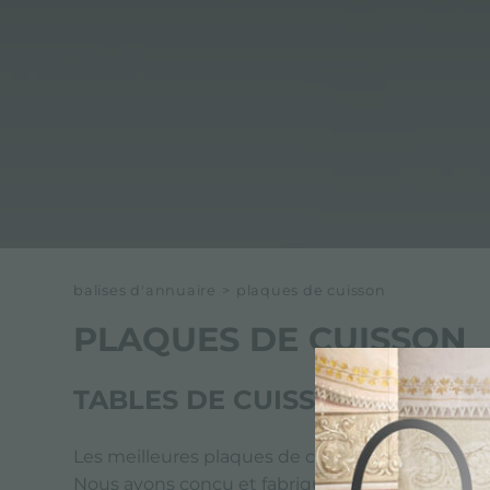
balises d'annuaire
>
plaques de cuisson
PLAQUES DE CUISSON
TABLES DE CUISSON
Les meilleures plaques de cuisson pour la maison
Nous avons conçu et fabriqué une large gamme 