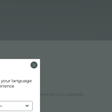
d your language
erience
ements extérieurs, même les plus agressifs.
SH