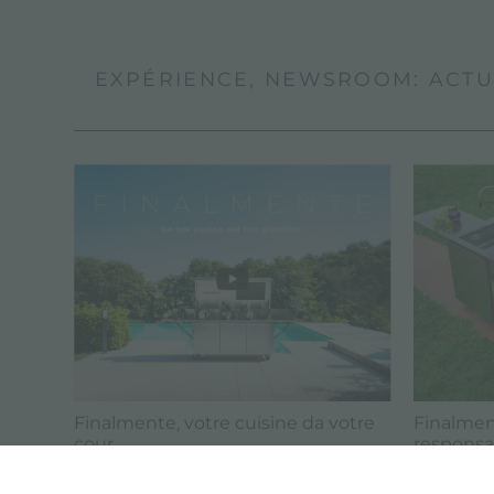
EXPÉRIENCE, NEWSROOM: ACTUA
Finalmente, votre cuisine da votre
Finalmen
cour
responsa