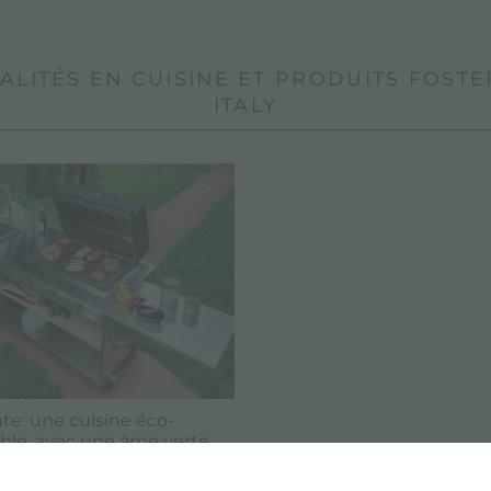
LITÉS EN CUISINE ET PRODUITS FOSTER
ITALY
te: une cuisine éco-
ble, avec une âme verte