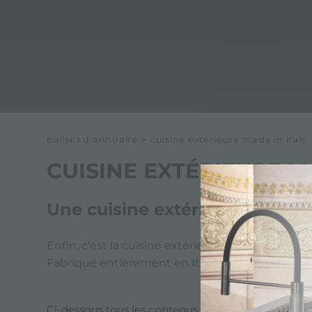
balises d'annuaire
>
cuisine extérieure made in italy
CUISINE EXTÉRIEURE M
Une cuisine extérieure complè
Enfin, c'est la cuisine extérieure complète conç
Fabriqué entièrement en Italie avec le meilleur
Ci-dessous tous les contenus marqués avec :
cuis