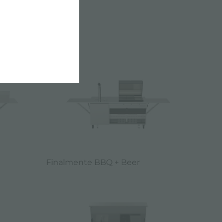
 IN ITALY
Finalmente BBQ + Beer