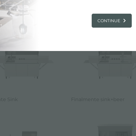
E, PRODUITS: CUISINE EXTÉRIEURE MADE
CONTINUE
te Sink
Finalmente sink+beer