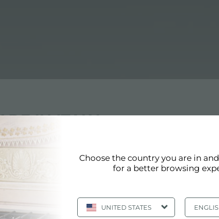
ADE IN ITALY
te
Choose the country you are in an
for a better browsing exp
ue et fabriquée par Foster.
 acier inoxydable, il s'adapte parfaitement aux environn
UNITED STATES
ENGLI
ine extérieure made in italy