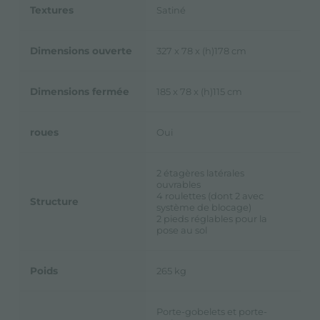
Textures
Satiné
Dimensions ouverte
327 x 78 x (h)178 cm
Dimensions fermée
185 x 78 x (h)115 cm
roues
Oui
2 étagères latérales
ouvrables
4 roulettes (dont 2 avec
Structure
système de blocage)
2 pieds réglables pour la
pose au sol
Poids
265 kg
Porte-gobelets et porte-