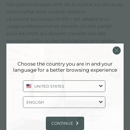
ces caractéristiques font de la cuisine sur les roues
l'outil parfait pour cuisiner partout.
La cuisine sur roues « Enfin » est adapté à un
usage professionnel et devient un allié parfait
pour les chefs qui doivent travailler loin des
services publics ou des installations principales.
Ci-dessous tous les contenus marqués avec :
Choose the country you are in and your
Cuisine avec roues
language for a better browsing experience
CATALOGUE, PRODUITS: CUISINE
UNITED STATES
AVEC ROUES
ENGLISH
CONTINUE