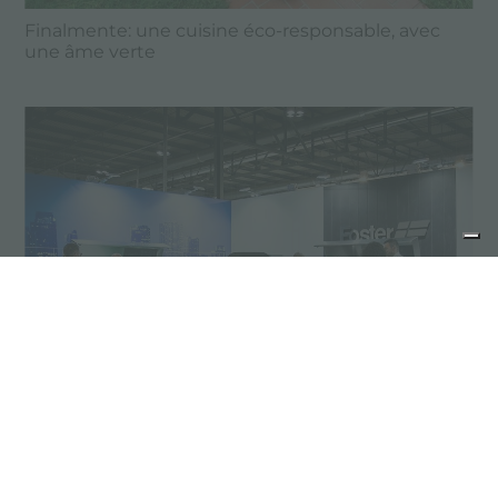
Finalmente: une cuisine éco-responsable, avec
une âme verte
Host Milano 2019, be specialist