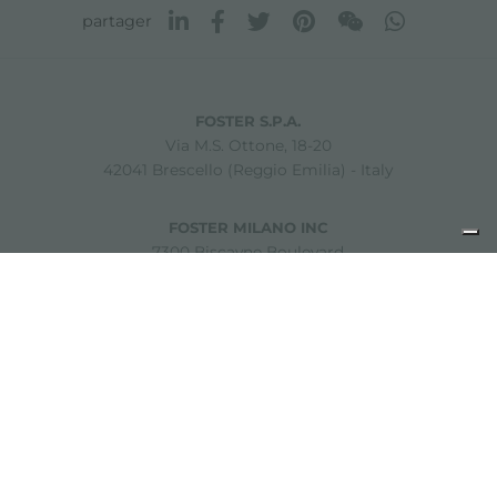
partager
FOSTER S.P.A.
Via M.S. Ottone, 18-20
42041 Brescello (Reggio Emilia) - Italy
FOSTER MILANO INC
7300 Biscayne Boulevard
Suite 200
Miami, Florida
33138 USA
Copyright © 2019-2026 Foster S.p.A. Via M.S. Ottone, 18-20