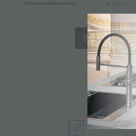
Trou d'encastrement
Ø 35mm
Fiche techni
Caracté