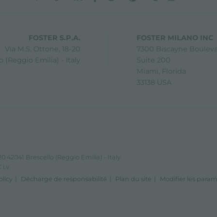
FOSTER S.P.A.
FOSTER MILANO INC
Via M.S. Ottone, 18-20
7300 Biscayne Boulev
 (Reggio Emilia) - Italy
Suite 200
Miami, Florida
33138 USA
0 42041 Brescello (Reggio Emilia) - Italy
i.v.
olicy
Décharge de responsabilité
Plan du site
Modifier les param