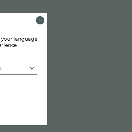
d your language
erience
SH