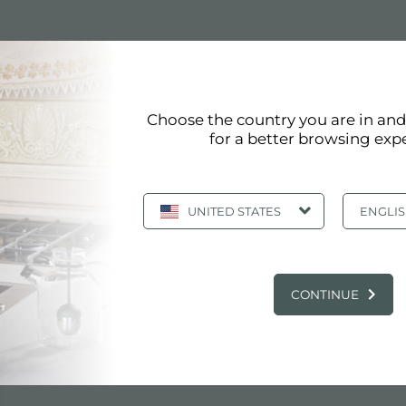
que
pdf
Choose the country you are in an
for a better browsing exp
UNITED STATES
ENGLI
ristiques
CONTINUE