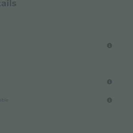
ails
able