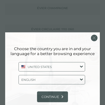
ÉVIER CHAMPAGNE
ÉVIER CIRCULAIRE 1110 060
Choose the country you are in and your
ÉVIER CQ 1222 000
language for a better browsing experience
UNITED STATES
ÉVIER D'ANGLE 3308 060
ENGLISH
ÉVIER DE CUISINE DE GRANDE TAILLE
CONTINUE