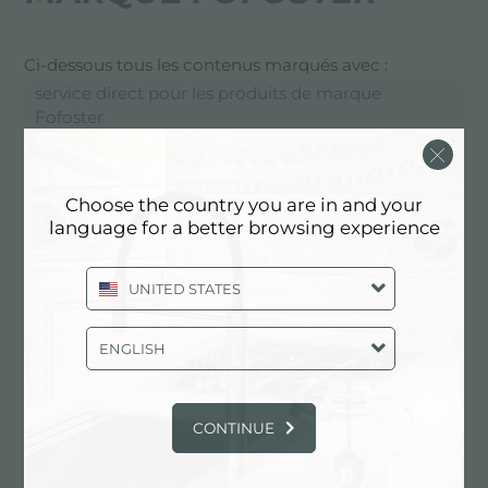
Ci-dessous tous les contenus marqués avec :
service direct pour les produits de marque
Fofoster
SERVICES: SERVICE DIRECT POUR
Choose the country you are in and your
LES PRODUITS DE MARQUE
language for a better browsing experience
FOFOSTER
UNITED STATES
ENGLISH
CONTINUE