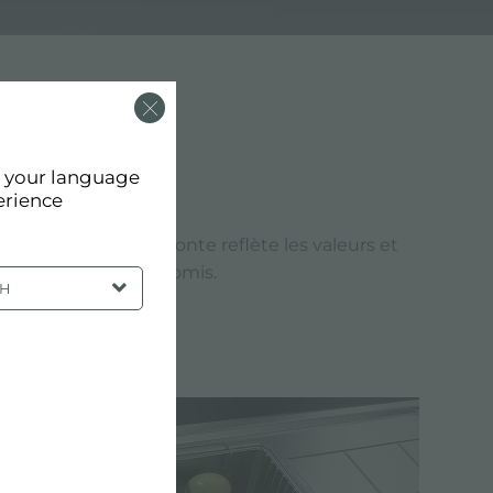
d your language
erience
inition du repose-fonte reflète les valeurs et
e qualité sans compromis.
SH