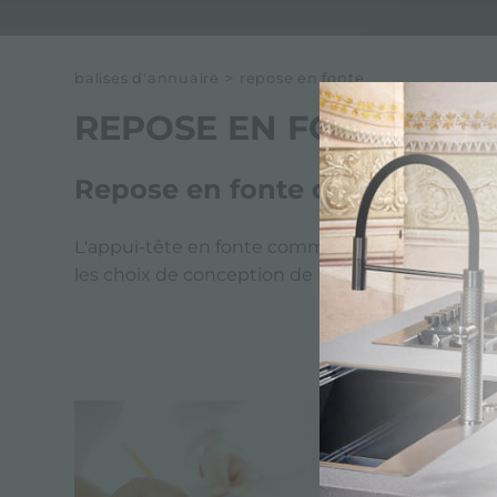
balises d'annuaire
>
repose en fonte
REPOSE EN FONTE
Repose en fonte de Foster
L'appui-tête en fonte comme tous les produits F
les choix de conception de Foster. Foster vise 