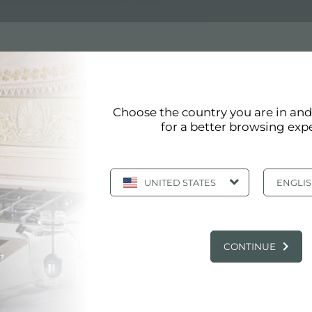
Choose the country you are in an
for a better browsing exp
oster répond aux normes de qualité les plus élevées. La f
à produire des produits et des accessoires qui offrent un
UNITED STATES
ENGLI
PRINCIPAUX SERVICES
CONTINUE