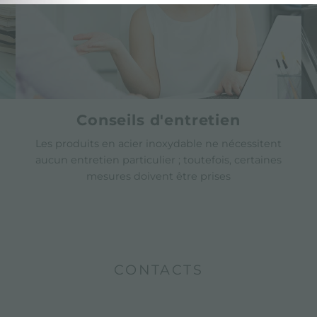
Conseils d'entretien
Les produits en acier inoxydable ne nécessitent
aucun entretien particulier ; toutefois, certaines
mesures doivent être prises
CONTACTS