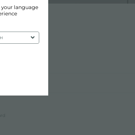
d your language
erience
SH
ard