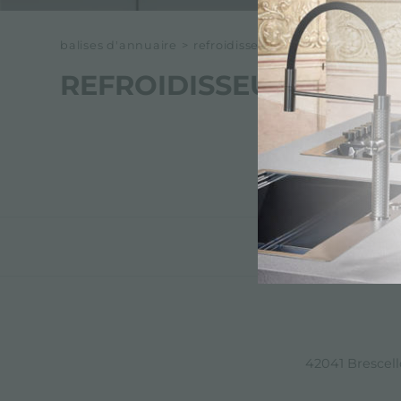
balises d'annuaire
>
refroidisseur multifonctionnel
REFROIDISSEUR MULTI
42041 Brescello