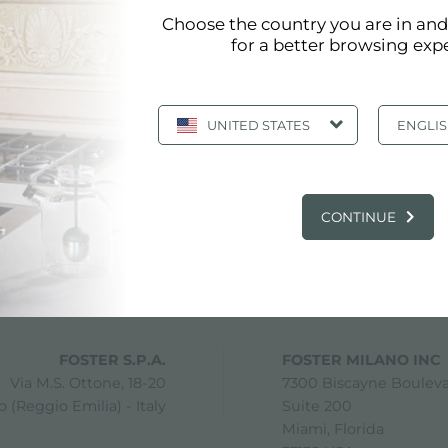
Choose the country you are in an
for a better browsing exp
FONCTIONNEL
UNITED STATES
ENGLI
CONTINUE
partager
FOSTER S.P.A.
FOSTER MILANO INC
Via M.S. Ottone, 18-20
7300 Biscayne Boulev
 (Reggio Emilia) - Italy
Suite 200
Miami, Florida