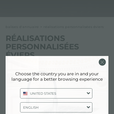
balises d'annuaire
>
réalisations personnalisées éviers
RÉALISATIONS
PERSONNALISÉES
ÉVIERS
Ci-dessous tous les contenus marqués avec :
Choose the country you are in and your
Réalisations personnalisées éviers
language for a better browsing experience
SERVICES: RÉALISATIONS
UNITED STATES
PERSONNALISÉES ÉVIERS
ENGLISH