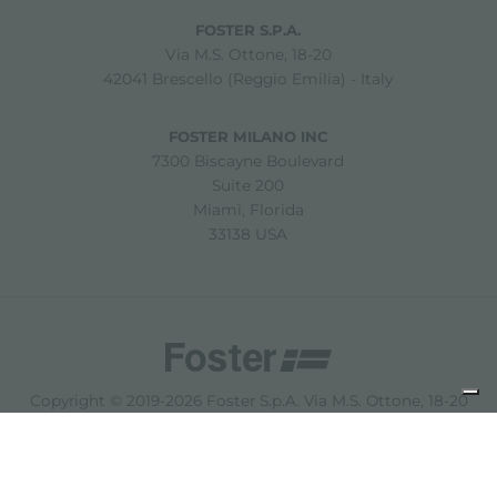
FOSTER S.P.A.
Via M.S. Ottone, 18-20
42041 Brescello (Reggio Emilia) - Italy
FOSTER MILANO INC
7300 Biscayne Boulevard
Suite 200
Miami, Florida
33138 USA
Copyright © 2019-2026 Foster S.p.A. Via M.S. Ottone, 18-20
42041 Brescello (Reggio Emilia) - Italy
P. Iva: 01072310350 | REA RE 11802 | Cap. Soc. 2.500.000 €
i.v.