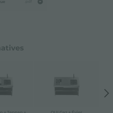
que
pdf
natives
n + Teppan +
QUI Gaz + Évier