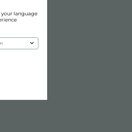
d your language
erience
SH