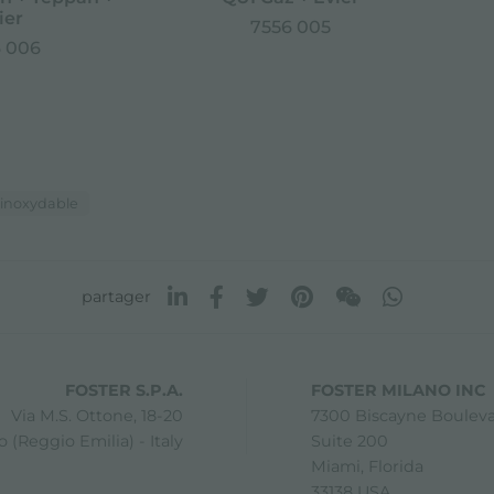
ier
7556 005
 006
 inoxydable
partager
FOSTER S.P.A.
FOSTER MILANO INC
Via M.S. Ottone, 18-20
7300 Biscayne Boulev
 (Reggio Emilia) - Italy
Suite 200
Miami, Florida
33138 USA