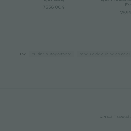
Év
7556 004
7556
Tag:
cuisine autoportante
module de cuisine en acier
42041 Brescello