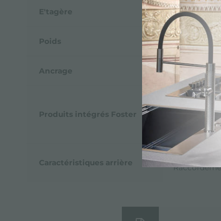
E'tagère
2 étagères e
Poids
100 kg
Ancrage
4 pieds régla
1031 850 - É
8425 100 - M
Produits intégrés Foster
8407 116 - 
7384 645 - P
Raccordemen
Caractéristiques arrière
Raccordemen