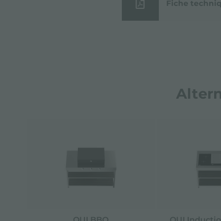
Fiche techni
Alter
QUI BBQ
QUI Inductio