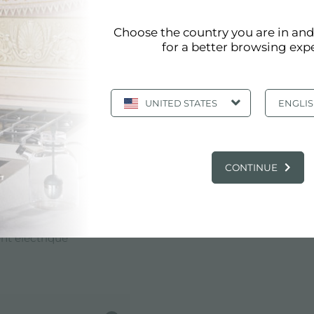
n HPL effet bois
Choose the country you are in an
for a better browsing exp
bles pour la pose au sol
UNITED STATES
ENGLI
vier Milanello soudé 470 x 466 mm
itigeur Skin
CONTINUE
Bonde automatique Space Push
laque induction KE 5 zones - 230V 50/60 Hz
t eau chaude et froide
t électrique