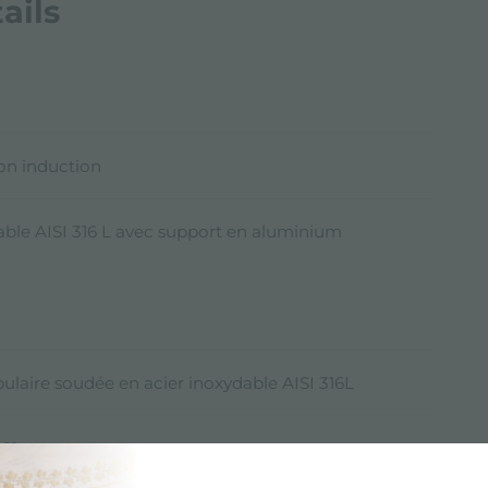
ails
son induction
able AISI 316 L avec support en aluminium
bulaire soudée en acier inoxydable AISI 316L
) 91 cm