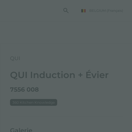
BELGIUM
(Français)
TE FOSTER
QUI
QUI Induction + Évier
7556 008
360 Kitchen Knowledge
Galerie