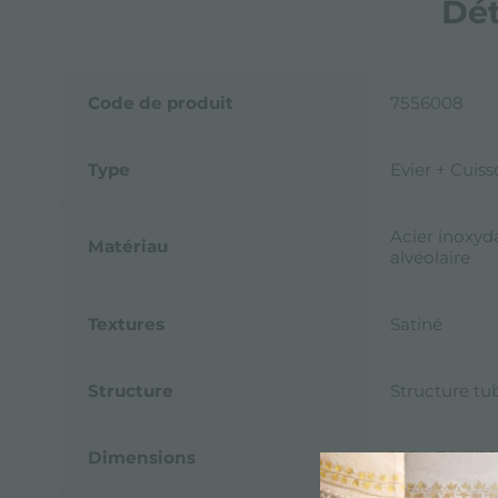
Dét
Code de produit
7556008
Type
Evier + Cuis
Acier inoxyd
Matériau
alvéolaire
Textures
Satiné
Structure
Structure tu
Dimensions
180 x 74 x (h