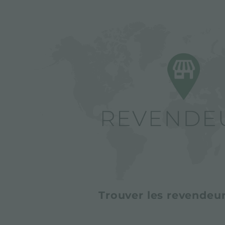
Trouver les revendeur