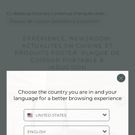
Ci-dessous tous les contenus marqués avec :
Plaque de cuisson portable à induction
EXPÉRIENCE, NEWSROOM:
ACTUALITÉS EN CUISINE ET
PRODUITS FOSTER: PLAQUE DE
CUISSON PORTABLE À
INDUCTION
Choose the country you are in and your
language for a better browsing experience
UNITED STATES
ENGLISH