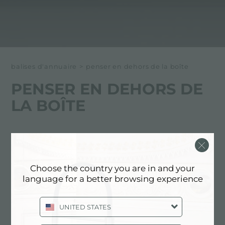
balises d'annuaire
>
penser en dehors de la boîte
PENSER EN DEHORS DE
LA BOÎTE
Ci-dessous tous les contenus marqués avec :
penser en dehors de la boîte
Choose the country you are in and your
language for a better browsing experience
EXPÉRIENCE, NEWSROOM:
ACTUALITÉS EN CUISINE ET
PRODUITS FOSTER: PENSER EN
UNITED STATES
DEHORS DE LA BOÎTE