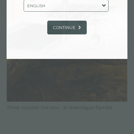
ENGLISH
CONTINUE
Think outside the box - le diaboligue flambé