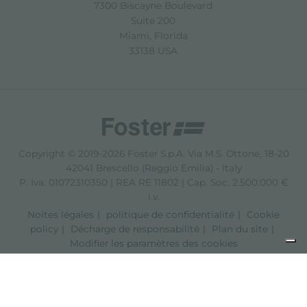
7300 Biscayne Boulevard
Suite 200
Miami, Florida
33138 USA
Copyright © 2019-2026 Foster S.p.A. Via M.S. Ottone, 18-20
42041 Brescello (Reggio Emilia) - Italy
P. Iva: 01072310350 | REA RE 11802 | Cap. Soc. 2.500.000 €
i.v.
Noites légales
politique de confidentialité
Cookie
policy
Décharge de responsabilité
Plan du site
Modifier les paramètres des cookies