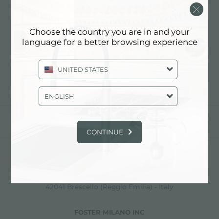
MEILLEUR ACIER POUR
LES APPAREILS DE
Choose the country you are in and your
language for a better browsing experience
CUISINE
UNITED STATES
ENGLISH
partager
CONTINUE
FOSTER S.P.A.
Via M.S. Ottone, 18-20
42041 Brescello (Reggio Emilia) - Italy
FOSTER MILANO INC