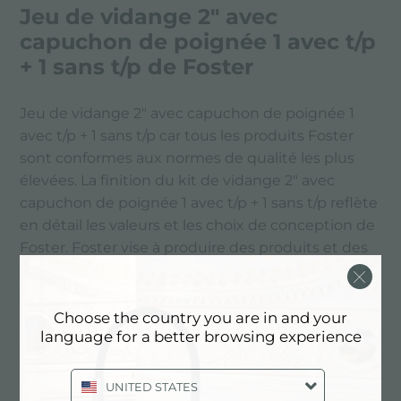
Jeu de vidange 2" avec
capuchon de poignée 1 avec t/p
+ 1 sans t/p de Foster
Jeu de vidange 2" avec capuchon de poignée 1
avec t/p + 1 sans t/p car tous les produits Foster
sont conformes aux normes de qualité les plus
élevées. La finition du kit de vidange 2" avec
capuchon de poignée 1 avec t/p + 1 sans t/p reflète
en détail les valeurs et les choix de conception de
Foster. Foster vise à produire des produits et des
accessoires qui offrent une qualité sans
compromis.
Choose the country you are in and your
language for a better browsing experience
PRINCIPAUX SERVICES
UNITED STATES