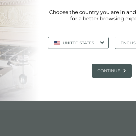
S.N.C
Choose the country you are in an
for a better browsing exp
UNITED STATES
ENGLI
CONTINUE