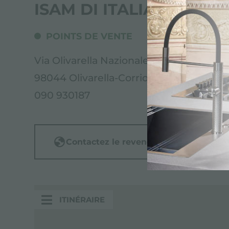
ISAM DI ITALIANO & C. 
POINTS DE VENTE
Via Olivarella Nazionale,
98044 Olivarella-Corriolo (ME), ITALY
090 930187
Contactez le revendeur pour: ITALY
ITINÉRAIRE