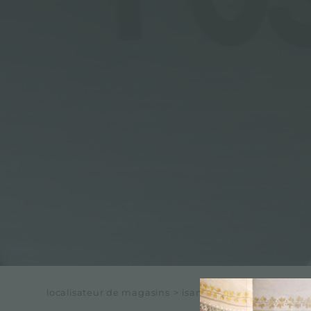
localisateur de magasins
>
isam di italiano & c. s.n.c