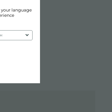
d your language
erience
SH