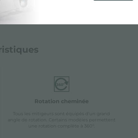
ristiques
rotation cheminée
Tous les mitigeurs sont équipés d'un grand
angle de rotation. Certains modèles permettent
une rotation complète à 360°.