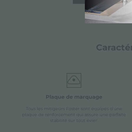
Caracté
plaque de marquage
Tous les mitigeurs Foster sont équipés d'une
plaque de renforcement qui assure une parfaite
stabilité sur tout évier.