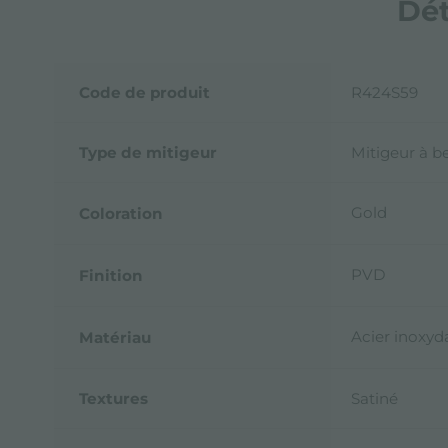
Dét
Code de produit
R424S59
Type de mitigeur
Mitigeur à be
Gold
Coloration
PVD
Finition
Acier inoxyda
Matériau
Textures
Satiné