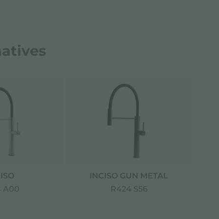
natives
ISO
INCISO GUN METAL
 A00
R424 S56