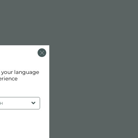
d your language
erience
SH