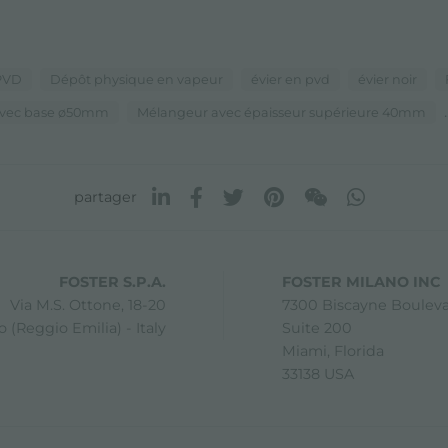
 PVD
Dépôt physique en vapeur
évier en pvd
évier noir
.
avec base ø50mm
Mélangeur avec épaisseur supérieure 40mm
partager
FOSTER S.P.A.
FOSTER MILANO INC
Via M.S. Ottone, 18-20
7300 Biscayne Boulev
 (Reggio Emilia) - Italy
Suite 200
Miami, Florida
33138 USA