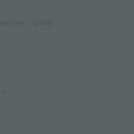
Finition PVD
Ligne PVD
..
ard