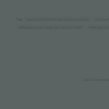
Tag:
acier inoxydable brossé couleur gris gris
Cuisine
Mélangeur avec angle de rotation à 360°
Mélangeur 
42041 Brescello