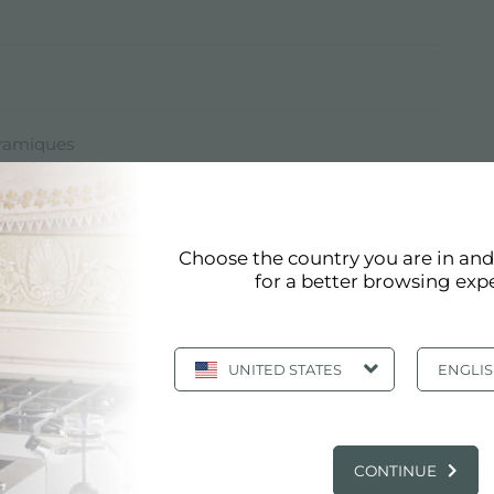
éramiques
Choose the country you are in an
tiques en acier AISI 316 avec traitement PVD
for a better browsing exp
UNITED STATES
ENGLI
que
pdf
CONTINUE