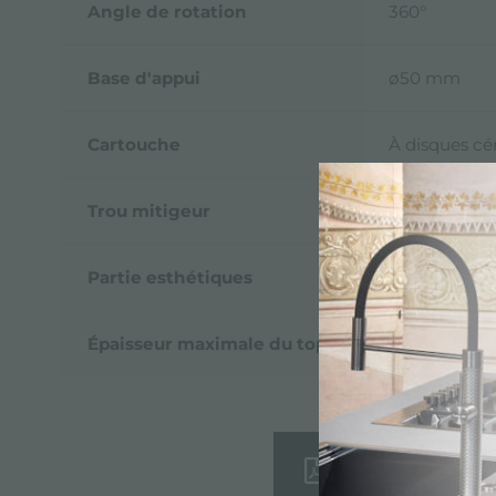
Angle de rotation
360°
Base d'appui
ø50 mm
Cartouche
À disques c
Trou mitigeur
ø35 mm
Partie esthétiques
Pièces esthé
Épaisseur maximale du top
40mm
Fiche techni