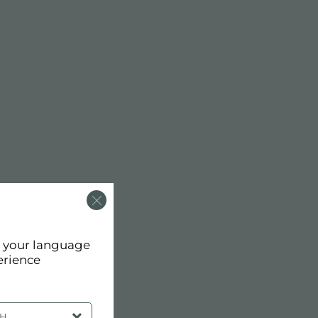
d your language
erience
SH