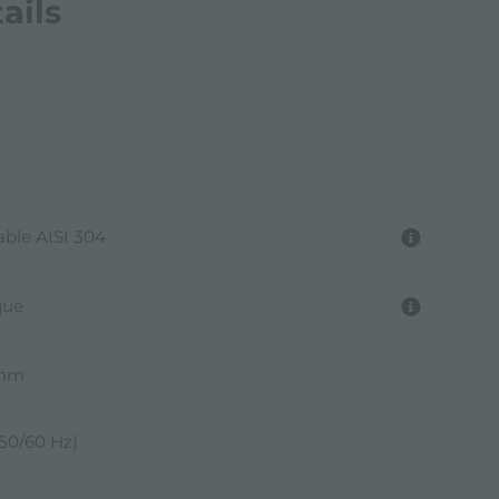
ails
able AISI 304
que
4mm
(50/60 Hz)