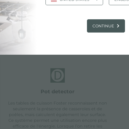
CONTINUE
ristiques
pot detector
Les tables de cuisson Foster reconnaissent non
seulement la présence de casseroles et de
poêles, mais calculent également leur surface.
Ce système permet une utilisation encore plus
efficace de l'énergie. Lorsque l’on retire les