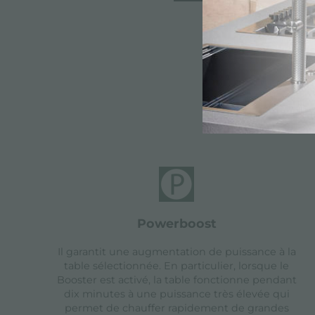
Caracté
powerboost
Il garantit une augmentation de puissance à la
table sélectionnée. En particulier, lorsque le
Booster est activé, la table fonctionne pendant
dix minutes à une puissance très élevée qui
permet de chauffer rapidement de grandes