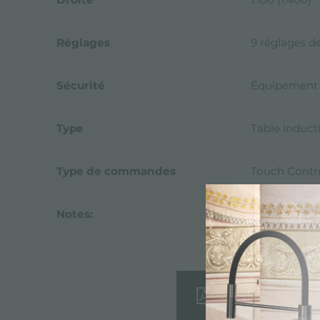
Réglages
9 réglages d
Sécurité
Équipement 
Type
Table induct
Type de commandes
Touch Contr
Notes:
* Powerboos
Fiche techni