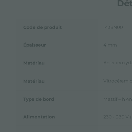
Dét
Code de produit
I438N00
Épaisseur
4 mm
Acier inoxyd
Matériau
Vitrocérami
Matériau
Type de bord
Massif – h 
Alimentation
230 - 380 V 