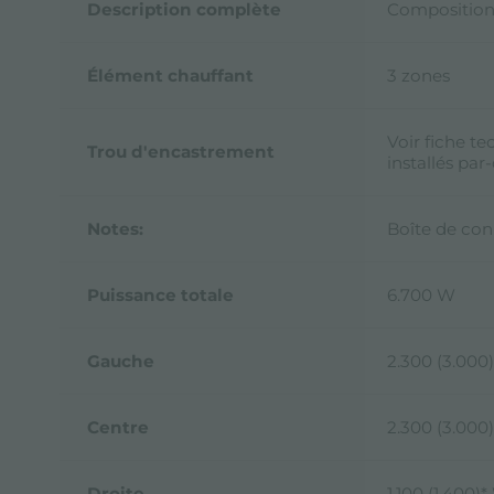
Description complète
Composition
Élément chauffant
3 zones
Voir fiche te
Trou d'encastrement
installés par
Notes:
Boîte de con
Puissance totale
6.700 W
Gauche
2.300 (3.000
Centre
2.300 (3.000
Droite
1.100 (1.400)