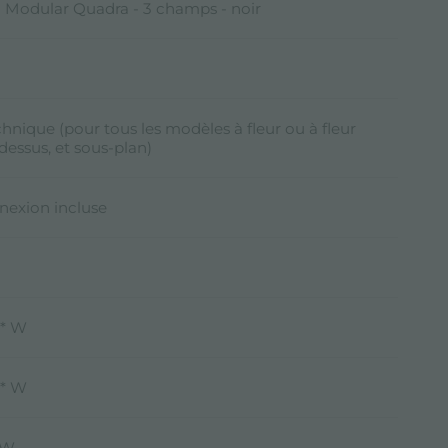
 Modular Quadra - 3 champs - noir
chnique (pour tous les modèles à fleur ou à fleur
-dessus, et sous-plan)
nexion incluse
)* W
)* W
* W