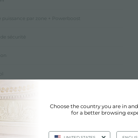
e puissance par zone + Powerboost
de sécurité
ion
ol
t
Choose the country you are in an
for a better browsing exp
que
pdf
UNITED STATES
ENGLI