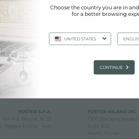
Choose the country you are in an
for a better browsing exp
UNITED STATES
ENGLI
CONTINUE
partager
FOSTER S.P.A.
FOSTER MILANO INC
Via M.S. Ottone, 18-20
7300 Biscayne Boulev
 (Reggio Emilia) - Italy
Suite 200
Miami, Florida