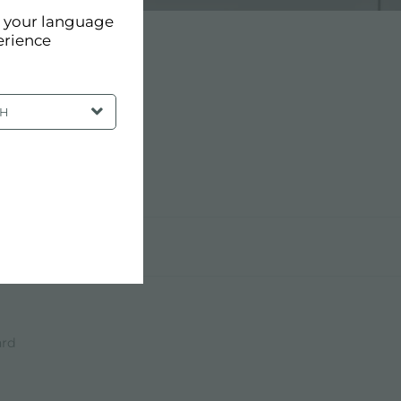
d your language
erience
SH
ard