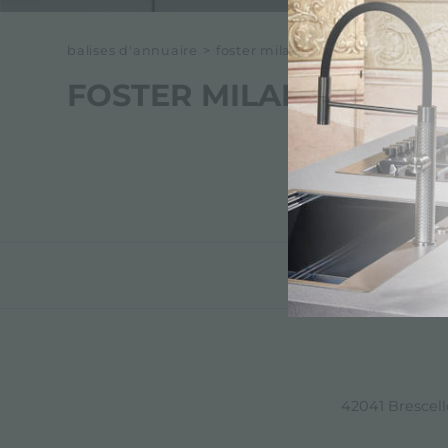
balises d'annuaire
>
foster milan air
FOSTER MILAN AIR
42041 Brescello