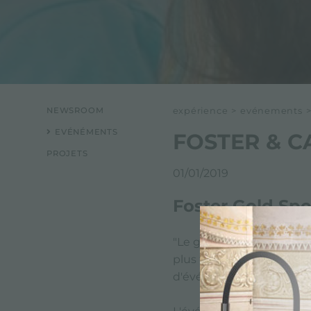
NEWSROOM
expérience
>
evénements
EVÉNÉMENTS
FOSTER & 
PROJETS
01/01/2019
Foster Gold Sp
"Le grand succès de Fos
plus talentueux du monde
d'événements, de showco