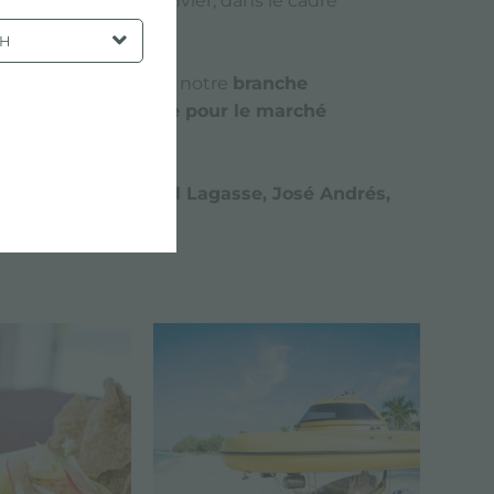
entre le 16 et le 20 janvier, dans le cadre
SH
ar l'intermédiaire de notre
branche
solutions de cuisine pour le marché
oking.
 cuisine, dont
Emeril Lagasse, José Andrés,