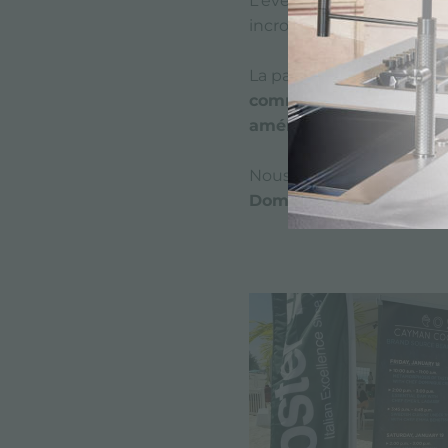
L'événement, organisé pa
incroyable de
Seven Mil
La participation de
Fost
commerciale à Miami
(w
américain
présentées à c
Nous avons eu l'honneur
Dominique Crenn, Emm