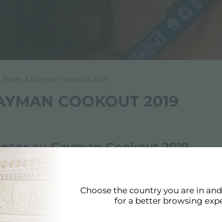
>
foster & cayman cookout 2019
CAYMAN COOKOUT 2019
onsor au Cayman Cookout 2019
ter au
Cayman Cookout 2019,
le prestigieux événement 
, les influenceurs culinaires et les experts en vins se 
Choose the country you are in an
oking et bien plus encore.
for a better browsing exp