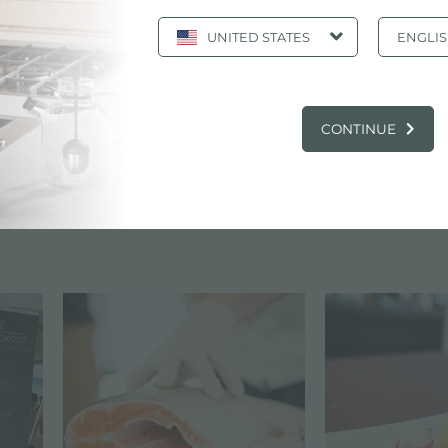
r le célèbre chef
Eric Ripert
, a eu lieu au
Ritz-Carlton
, 
e Beach à Gran Cayman.
UNITED STATES
ENGLI
er
en tant que
Gold Sponsor
de l'événement s'est faite p
ww.Foster-us.com). Grande appréciation des nouvelles
ette occasion et utilisées dans les activités de showvco
CONTINUE
 Fosterlir de nombreux grands
chefs
sur notre scène de
a Bengtsson et Amanda Cohen."