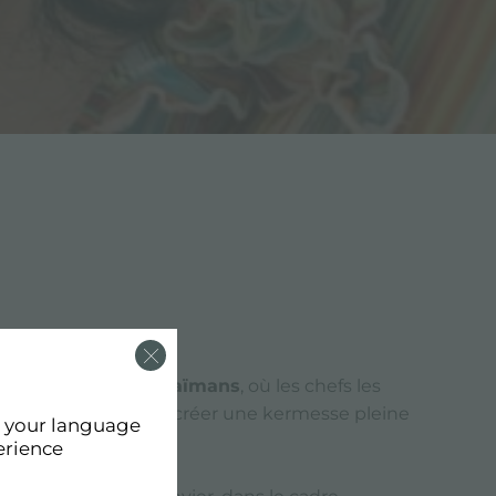
culinaire des
îles Caïmans
, où les chefs les
sont rencontrés pour créer une kermesse pleine
d your language
erience