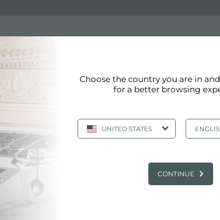
Choose the country you are in an
for a better browsing exp
er est conforme aux normes de qualité les plus élevées. L
ster vise à produire des produits et des accessoires qui
UNITED STATES
ENGLI
PRINCIPAUX SERVICES
CONTINUE