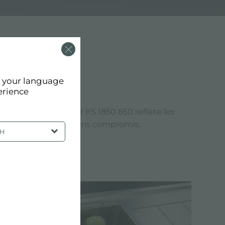
d your language
erience
a finition de l'évier KS 1850 850 reflète les
 offrent une qualité sans compromis.
SH