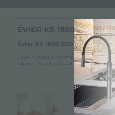
balises d'annuaire
>
évier ks 1850 850
ÉVIER KS 1850 850
Évier KS 1850 850 Foster
L'évier KS 1850 850 comme tous les produits Fost
valeurs et les choix de conception de Foster. Fo