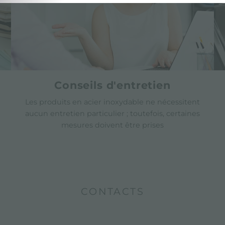
Conseils d'entretien
Les produits en acier inoxydable ne nécessitent
aucun entretien particulier ; toutefois, certaines
mesures doivent être prises
CONTACTS