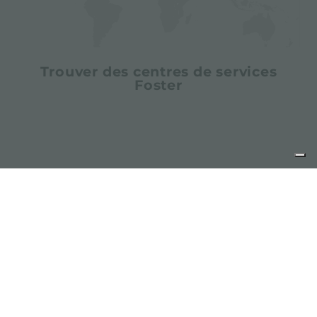
Trouver des centres de services
Foster
partager
FOSTER S.P.A.
Via M.S. Ottone, 18-20
42041 Brescello (Reggio Emilia) - Italy