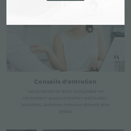
Conseils d'entretien
Les produits en acier inoxydable ne
nécessitent aucun entretien particulier ;
toutefois, certaines mesures doivent être
prises