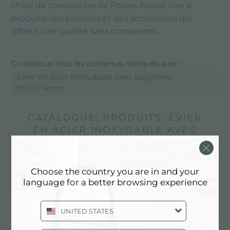
choix de conception de Foster. Foster vise à
produire des produits et des accessoires qui
offrent une qualité sans compromis.
Ci-dessous tous les contenus marqués avec :
Évier en acier inoxydable avec baignoire
855x374mm
CATALOGUE, PRODUITS: ÉVIER
EN ACIER INOXYDABLE AVEC
BAIGNOIRE 855X374MM
Choose the country you are in and your
language for a better browsing experience
UNITED STATES