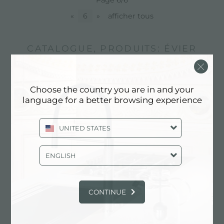
«
6
»
afficher tous
CATALOGUE, PRODUITS: ÉVIER
AVEC VIDAGE DE 3,5 PO
Choose the country you are in and your
language for a better browsing experience
UNITED STATES
ENGLISH
CONTINUE