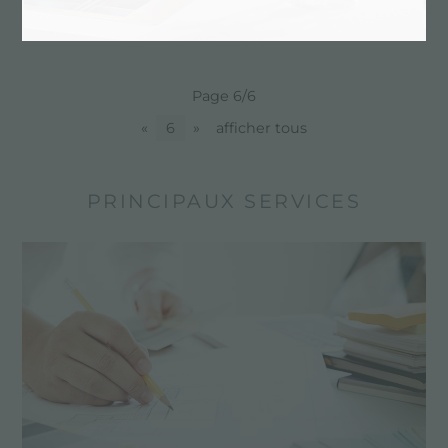
UNIKA 750 DOUBLE SOUS PLAN
Page 6/6
«
6
»
afficher tous
PRINCIPAUX SERVICES