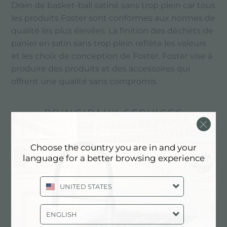
Drain de basket-ball satiné sans trop plein car tous
les produits Foster sont conformes aux normes de
qualité les plus élevées. La finition des déchets de
panier en satin sans trop plein reflète les valeurs
et les choix de conception de Foster. Foster vise à
produire des produits et des accessoires qui
offrent une qualité sans compromis.
PRINCIPAUX SERVICES
Choose the country you are in and your
language for a better browsing experience
UNITED STATES
ENGLISH