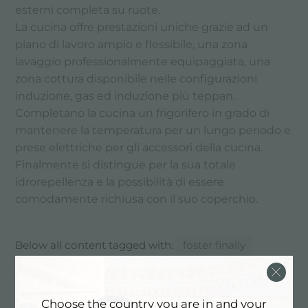
esterni completa su ruote.
La cucina offre prestazioni uniche grazie ad un
piano di lavoro ampio e flessibile, una zona
lavaggio professionalmente equipaggiata, una
zona cottura disponibile nelle configurazioni
induzione, gas ed induzione più teppan.
Completano la cucina un frigorifero in grado di
mantenere la temperatura per un lungo periodo e
prese elettriche per gli accessori della cucina.
Finalmente si distingue per la sua totale
idrorepellenza e la possibilità di essere
comodamente richiusa con il suo coperchio.
Below all content tagged with:
foster finally
CATALOG, PRODUCTS: FOSTER
FINALLY
Choose the country you are in and your